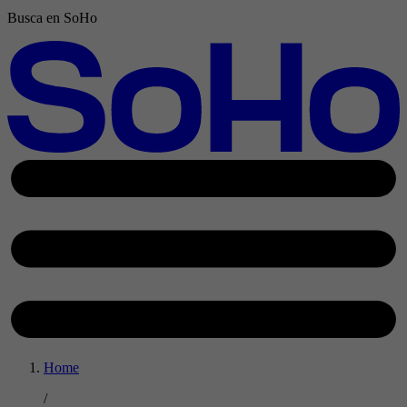
Busca en SoHo
Home
/