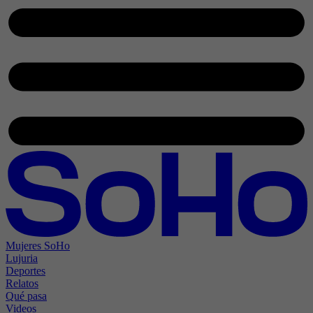
Mujeres SoHo
Lujuria
Deportes
Relatos
Qué pasa
Videos