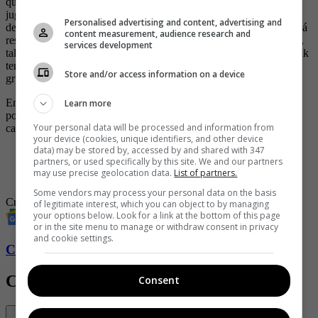
quien no deberá temblarle el pulso para tratarlo como el resto de
jugadores es a su técnico, el francés Rudi García. Él será quien
Personalised advertising and content, advertising and
decida si debe o no jugar desde el inicio o no, algo que CR7 deberá
content measurement, audience research and
respetar, pues de lo contrario ya sabemos en lo que puede terminar,
services development
tal y como sucedió cuando estaba en el Manchester United con Erik
ten Hag, quebrando su relación y generando bastante tensión en el
Store and/or access information on a device
grupo.
En caso de que Cristiano esté en óptimas condiciones, el futbolista
Learn more
podría debutar este
jueves 5 de enero cuando Al Nassr
reciba en
Your personal data will be processed and information from
casa al Al Ta’ee para cumplir con la fecha 12 de la Liga Árabe.
your device (cookies, unique identifiers, and other device
data) may be stored by, accessed by and shared with 347
-
Cristiano Ronaldo y sus cinco joyas sobre ruedas
partners, or used specifically by this site. We and our partners
-
Una moneda, el homenaje de Portugal a Cristiano Ronaldo
may use precise geolocation data.
List of partners.
por su gol 900
Some vendors may process your personal data on the basis
Cristiano Ronaldo
Al-Nassr
Fútbol
of legitimate interest, which you can object to by managing
your options below. Look for a link at the bottom of this page
or in the site menu to manage or withdraw consent in privacy
and cookie settings.
Conozca más de Soho aquí
Contenido Relacionado
Consent