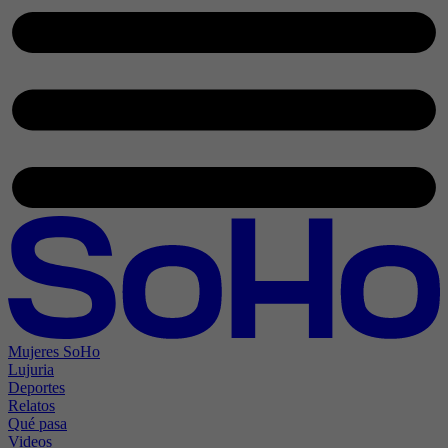
Mujeres SoHo
Lujuria
Deportes
Relatos
Qué pasa
Videos