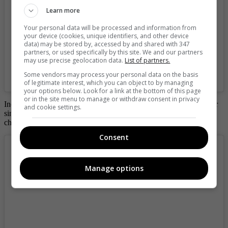
Learn more
Your personal data will be processed and information from
your device (cookies, unique identifiers, and other device
data) may be stored by, accessed by and shared with 347
partners, or used specifically by this site. We and our partners
may use precise geolocation data.
List of partners.
Some vendors may process your personal data on the basis
A post shared by DJ NATALIA PARIS 🎧 (@nataliaparisartist)
of legitimate interest, which you can object to by managing
your options below. Look for a link at the bottom of this page
or in the site menu to manage or withdraw consent in privacy
Incluso, en pasadas fechas, aprovechó su paso por París para posar
and cookie settings.
sin sostén, en tanga y solo cubriendo parte de su cuerpo con una
chaqueta,
look
con el que dejó ver todo su escultural cuerpo.
Consent
Manage options