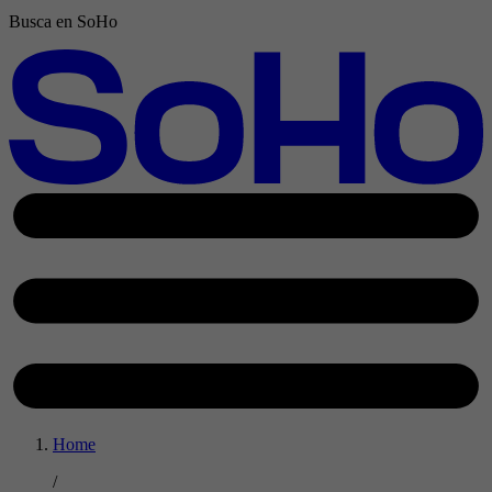
Busca en SoHo
Home
/