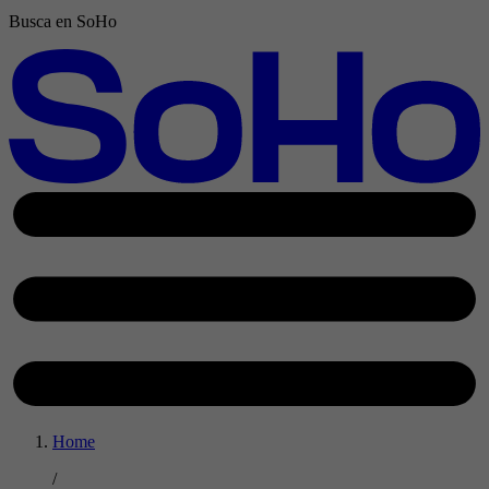
Busca en SoHo
Home
/