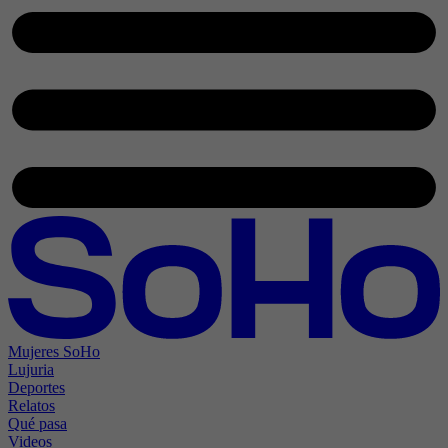
Mujeres SoHo
Lujuria
Deportes
Relatos
Qué pasa
Videos