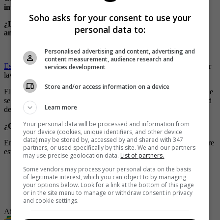
introducir accesorios que no sean diseñados para este.
Soho asks for your consent to use your
¿La razón? Esto puede desgastar progresivamente la capa
personal data to:
antiadherente, dañando así la canasta de la freidora de aire.
Líquidos
Personalised advertising and content, advertising and
content measurement, audience research and
Esta recomendació
n
más que para evitar que se dañe, es para evitar
services development
lavar la freidora contantemente.
Store and/or access information on a device
El meter
líquidos, como sopas, cremas o frijoles,
podría hacer que
se ensucie en exceso a la canastilla, lo que le generaría la necesidad
Learn more
de limpiarlos constantemente, acto que podría dañarla.
Your personal data will be processed and information from
¿Qué objetos sí puedo meter en una Air Fryer?
your device (cookies, unique identifiers, and other device
data) may be stored by, accessed by and shared with 347
Entre los distintos utensilios que puede meter en una freidora de aire
partners, or used specifically by this site. We and our partners
están:
may use precise geolocation data.
List of partners.
Moldes de silicona
Some vendors may process your personal data on the basis
of legitimate interest, which you can object to by managing
Acero antiadherente
your options below. Look for a link at the bottom of this page
Loza o porcelona especial
or in the site menu to manage or withdraw consent in privacy
Aluminio fundido
and cookie settings.
Air Fryer
Freidora de aire