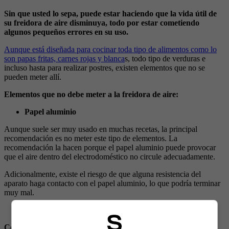
Sin que usted lo sepa, puede estar haciendo que la vida útil de
su freidora de aire disminuya, todo por estar cometiendo
algunos pequeños errores en su uso.
Aunque está diseñada para cocinar toda tipo de alimentos como lo
son papas fritas, carnes rojas y blanca
s, todo tipo de verduras e
incluso hasta para realizar postres, existen elementos que no se
pueden meter allí.
Elementos que no debe meter a la freidora de aire:
Papel aluminio
Aunque suele ser muy usado en muchas recetas, la principal
recomendación es no meter este tipo de elementos. La
recomendación la hacen porque el papel aluminio puede provocar
que el aire dentro del electrodoméstico no circule adecuadamente.
Adicionalmente, existe el riesgo de que alguna resistencia del
aparato haga contacto con el papel aluminio, lo que podría terminar
muy mal.
Accesorios no compatibles
Como casi cualquier aparato electrónico, no es recomendable