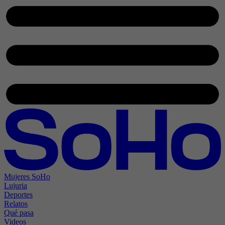
Mujeres SoHo
Lujuria
Deportes
Relatos
Qué pasa
Videos