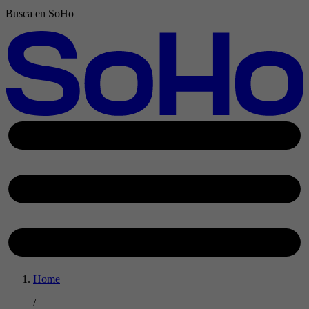
Busca en SoHo
Home
/