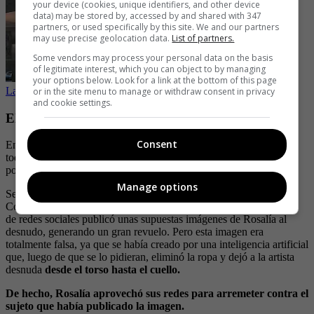
your device (cookies, unique identifiers, and other device
data) may be stored by, accessed by and shared with 347
partners, or used specifically by this site. We and our partners
may use precise geolocation data.
List of partners.
Some vendors may process your personal data on the basis
of legitimate interest, which you can object to by managing
your options below. Look for a link at the bottom of this page
Las mejores fotos de Rosalía en vestido de baño en Instagram
or in the site menu to manage or withdraw consent in privacy
and cookie settings.
El falso desnudo de Rosaía que se viralizó
Consent
En pasados días la popular artista se vio envuelta en una polémica,
todo porque en redes se viralizó una supuesta imagen donde se le
podía ver desnuda; el hecho enfureció a la española.
Manage options
Según se ha podido saber, fue el cantante sevillano Juan Manuel
Cortés Reyes,
mejor conocido como JC Reyes,
quien por medio
de redes sociales publicó unas supuestas imágenes de Rosalía al
desnudo, generando un gran revuelo. Pero esta imagen era
totalmente falsa, ya que se había creado por una inteligencia artificial
que, luego de que se lo pidieran, eliminó la ropa y dejó a la artista
desnuda
desde el torso hasta el cuello.
De hecho, Rosalía aprovechó sus redes para arremeter contra el
sujeto que había publicado la imagen.