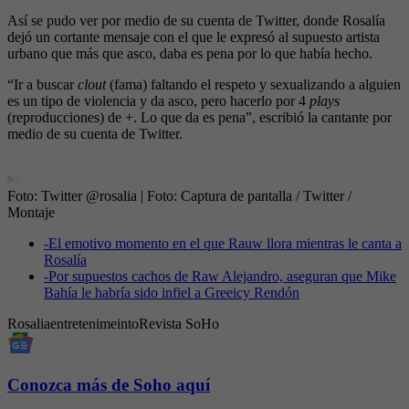
Así se pudo ver por medio de su cuenta de Twitter, donde Rosalía
dejó un cortante mensaje con el que le expresó al supuesto artista
urbano que más que asco, daba es pena por lo que había hecho.
“Ir a buscar
clout
(fama) faltando el respeto y sexualizando a alguien
es un tipo de violencia y da asco, pero hacerlo por 4
plays
(reproducciones) de +. Lo que da es pena”, escribió la cantante por
medio de su cuenta de Twitter.
Foto: Twitter @rosalia
| Foto:
Captura de pantalla / Twitter /
Montaje
-
El emotivo momento en el que Rauw llora mientras le canta a
Rosalía
-
Por supuestos cachos de Raw Alejandro, aseguran que Mike
Bahía le habría sido infiel a Greeicy Rendón
Rosalia
entretenimeinto
Revista SoHo
Conozca más de Soho aquí