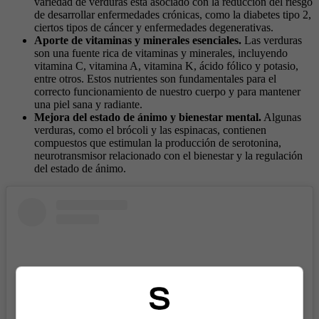
variedad de verduras está asociado con la reducción del riesgo
de desarrollar enfermedades crónicas, como la diabetes tipo 2,
ciertos tipos de cáncer y enfermedades degenerativas.
Aporte de vitaminas y minerales esenciales.
Las verduras
son una fuente rica de vitaminas y minerales, incluyendo
vitamina C, vitamina A, vitamina K, ácido fólico y potasio,
entre otros. Estos nutrientes son fundamentales para el
correcto funcionamiento de nuestro cuerpo y para mantener
una piel sana y radiante.
Mejora del estado de ánimo y bienestar mental.
Algunas
verduras, como el brócoli y las espinacas, contienen
compuestos que estimulan la producción de serotonina,
neurotransmisor relacionado con el bienestar y la regulación
del estado de ánimo.