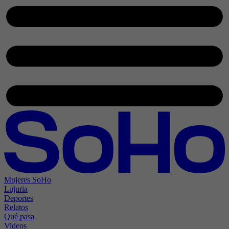
Mujeres SoHo
Lujuria
Deportes
Relatos
Qué pasa
Videos