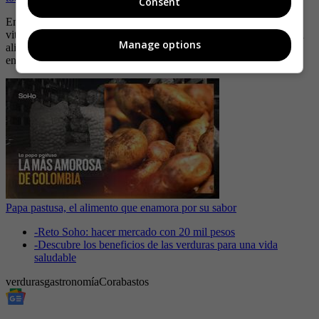
Consent
En resumen, las verduras son un tesoro nutricional que nos brinda
vitalidad y bienestar. Al incorporarlas de manera regular en nuestra
Manage options
alimentación, estaremos fortaleciendo nuestra salud y previniendo
enfermedades.
Papa pastusa, el alimento que enamora por su sabor
-
Reto Soho: hacer mercado con 20 mil pesos
-
Descubre los beneficios de las verduras para una vida
saludable
verduras
gastronomía
Corabastos