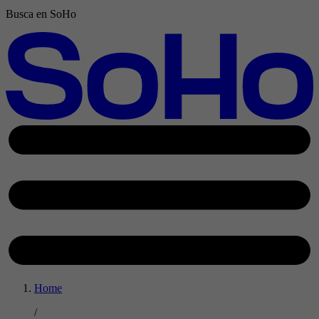
Busca en SoHo
Home
/