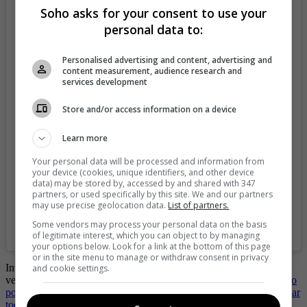
Soho asks for your consent to use your
personal data to:
Personalised advertising and content, advertising and
View this post on Instagram
content measurement, audience research and
services development
Store and/or access information on a device
Learn more
Your personal data will be processed and information from
your device (cookies, unique identifiers, and other device
data) may be stored by, accessed by and shared with 347
partners, or used specifically by this site. We and our partners
may use precise geolocation data.
List of partners.
Some vendors may process your personal data on the basis
A post shared by Revista SoHo (@revistasoho)
of legitimate interest, which you can object to by managing
your options below. Look for a link at the bottom of this page
or in the site menu to manage or withdraw consent in privacy
Invitamos a todas las personas a incluir una amplia variedad de
and cookie settings.
verduras en su dieta diaria. Se recomienda consumir al
menos cinco
porciones al día, eligiendo diferentes colores y tipos para aprovechar
todos los beneficios nutricionales que ofrecen.