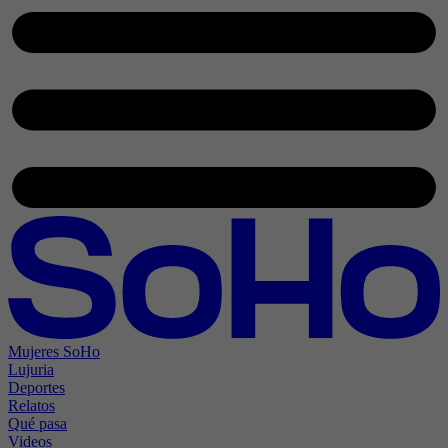
Mujeres SoHo
Lujuria
Deportes
Relatos
Qué pasa
Videos