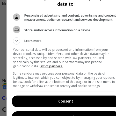
data to:
hiriendo de gravedad al asaltante.
BALEAN A ASALTANTE EN GUATEMALA. El
Personalised advertising and content, advertising and conten
conductor quien iba a ser asaltado, reaccionó
measurement, audience research and services development
inmediatamente se sintió amenazado por el infame
sujeto que lo increpab mientras se acercaba a vehículo.
Store and/or access information on a device
Metros más adelante el ladrón cayó muerto por efecto
de las carteras balas.
pic.twitter.com/Ei9szjde6C
Learn more
— Reporte Nacional (@NacionalReporte)
September
17, 2023
Your personal data will be processed and information from your
device (cookies, unique identifiers, and other device data) may be
stored by, accessed by and shared with 347 partners, or used
-
Brutal agresión a ladrón de una moto queda registrada en
specifically by this site. We and our partners may use precise
video
geolocation data.
List of partners.
-
Video: mientras capturaban a delincuente perrito pasó y lo
orinó
Some vendors may process your personal data on the basis of
legitimate interest, which you can object to by managing your options
Noticias
Inseguridad
Ladrón
below. Look for a link at the bottom of this page or in the site menu to
manage or withdraw consent in privacy and cookie settings.
Conozca más de Soho aquí
Consent
Contenido Relacionado