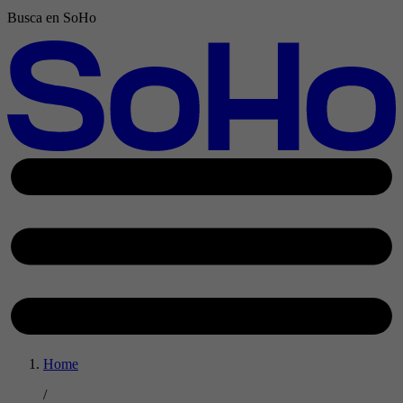
Busca en SoHo
Home
/