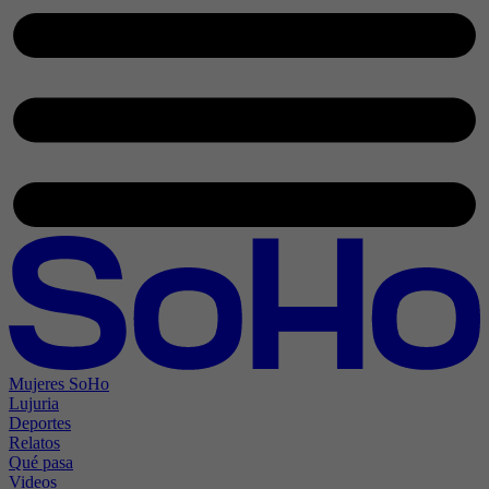
Mujeres SoHo
Lujuria
Deportes
Relatos
Qué pasa
Videos