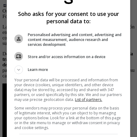
Orden de captura en contra del feminicida Sergio Tarache Parra
|
Soho asks for your consent to use your
Foto:
Ministro del Interior de Lima
personal data to:
La reacción de los entes de control ha generado bastante indignación
entre los peruanos debido al retraso del proceso de búsqueda que
Personalised advertising and content, advertising and
complica la captura del presunto feminicida porque tuvo el tiempo
content measurement, audience research and
suficiente para huir sin ningún inconveniente.
services development
De hecho, hay quienes cuestionan su determinación debido a que
la
Store and/or access information on a device
trágica escena quedó registrada por las cámaras de vigilancia
de la zona,
imágenes que son claves no solo para dar con su
Learn more
paradero, sino como material probatorio al momento de oficializar su
captura y para la imputación de cargos.
Your personal data will be processed and information from
your device (cookies, unique identifiers, and other device
data) may be stored by, accessed by and shared with 347
partners, or used specifically by this site. We and our partners
may use precise geolocation data.
List of partners.
Some vendors may process your personal data on the basis
of legitimate interest, which you can object to by managing
your options below. Look for a link at the bottom of this page
or in the site menu to manage or withdraw consent in privacy
and cookie settings.