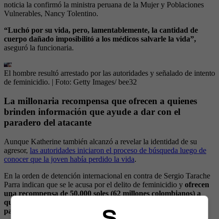
noticia la confirmó la ministra peruana de la Mujer y Poblaciones
Vulnerables, Nancy Tolentino.
“Luchó por su vida, pero, lamentablemente, la cantidad de
cuerpo dañado imposibilitó a los médicos salvarle la vida”,
aseguró la funcionaria.
El hombre resultó arrestado por las autoridades y señalado de intento
de feminicidio.
| Foto:
Getty Images/ bee32
La millonaria recompensa que ofrecen a quienes
brinden información que ayude a dar con el
paradero del atacante
Aunque Katherine también alcanzó a revelar la identidad de su
agresor,
las autoridades iniciaron el proceso de búsqueda luego de
conocer que la joven había perdido la vida
.
En la orden de detención internacional en contra de Sergio Tarache
Parra indican que se le acusa por el delito de feminicidio y
ofrecen
una recompensa de 50.000 soles (62 millones colombianos) a
quienes puedan brindar información que ayude a dar con su
paradero.