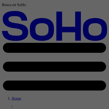
Busca en SoHo
Home
/