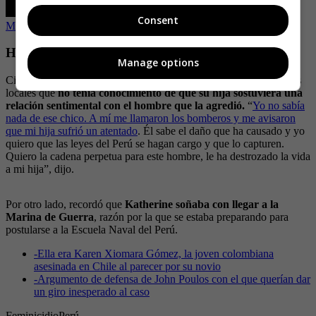
Consent
Muere ladrón acuchillado por su víctima
Habló la madre de la víctima
Manage options
Cinthia Machare, madre de la joven fallecida, manifestó en medios
locales que
no tenía conocimiento de que su hija sostuviera una
relación sentimental con el hombre que la agredió.
“
Yo no sabía
nada de ese chico. A mí me llamaron los bomberos y me avisaron
que mi hija sufrió un atentado
. Él sabe el daño que ha causado y yo
quiero que las leyes del Perú se hagan cargo y que lo capturen.
Quiero la cadena perpetua para este hombre, le ha destrozado la vida
a mi hija”, dijo.
Por otro lado, recordó que
Katherine soñaba con llegar a la
Marina de Guerra
, razón por la que se estaba preparando para
postularse a la Escuela Naval del Perú.
-
Ella era Karen Xiomara Gómez, la joven colombiana
asesinada en Chile al parecer por su novio
-
Argumento de defensa de John Poulos con el que querían dar
un giro inesperado al caso
Feminicidio
Perú