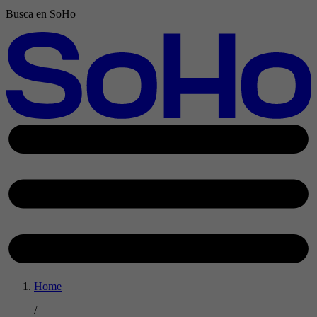
Busca en SoHo
Home
/