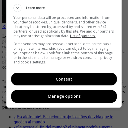
Learn more
Your personal data will be processed and information from
your device (cookies, unique identifiers, and other device
Revelan fecha para el fin del mundo según Isaac Newton
data) may be stored by, accessed by and shared with 347
partners, or used specifically by this site. We and our partners
may use precise geolocation data.
List of partners.
Los científicos pudieron observar como una estrella consumió un
planeta a 12.000 años luz de distancia, y esto ocurrió cuando la
Some vendors may process your personal data on the basis
estrella aumentó su brillo por 100 veces en pocos días y luego se
of legitimate interest, which you can object to by managing
desvaneció por completo en el espacio. Esto ocurriría en esta galaxia
your options below. Look for a link at the bottom of this page
en miles de millones de años. El sol se quemará, y consumirá a los
or in the site menu to manage or withdraw consent in privacy
planetas de la parte interior de su sistema solar.
El sol se terminaría
and cookie settings.
convirtiendo en una estrella enana blanca.
Consent
“Estamos viendo el futuro de la Tierra”, dijo Kishalay De, autor del
Instituto Kavli de Astrofísica e Investigación Espacial del MIT. Cabe
resaltar que este fenómeno fue detectado en 2020 por investigadores
Manage options
de MIT, Harvard, y Caltech.
Sin embargo, pasó mucho tiempo
hasta que comprender lo que realmente ocurría y lo que esto se
parecía al futuro del sol.
-
¡Escalofriante! Ecuación arrojó los años de vida que le
quedan al mundo
-
¿Se acerca el fin del mundo? el planeta podría superar