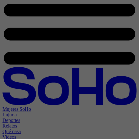
Mujeres SoHo
Lujuria
Deportes
Relatos
Qué pasa
Videos