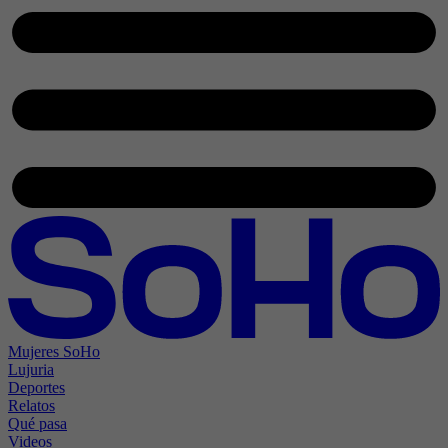
Mujeres SoHo
Lujuria
Deportes
Relatos
Qué pasa
Videos