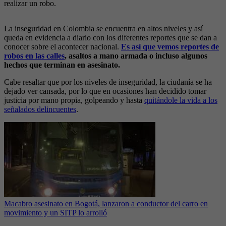
realizar un robo.
La inseguridad en Colombia se encuentra en altos niveles y así
queda en evidencia a diario con los diferentes reportes que se dan a
conocer sobre el acontecer nacional.
Es así que vemos reportes de
robos en las calles
, asaltos a mano armada o incluso algunos
hechos que terminan en asesinato.
Cabe resaltar que por los niveles de inseguridad, la ciudanía se ha
dejado ver cansada, por lo que en ocasiones han decidido tomar
justicia por mano propia, golpeando y hasta
quitándole la vida a los
señalados delincuentes
.
Macabro asesinato en Bogotá, lanzaron a conductor del carro en
movimiento y un SITP lo arrolló