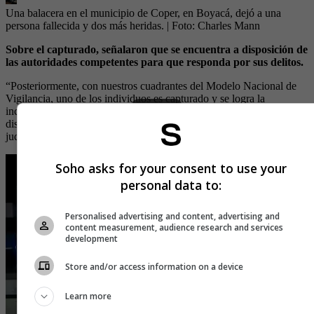
Una balacera en el municipio de Coper, en Boyacá, dejó a una
persona fallecida y dos más heridas.
| Foto:
Charles Mann
Sobre el capturado, señalaron que se encuentra a disposición de
las autoridades competentes para que responda por sus delitos.
“Posteriormente, con nuestros cuadrantes del Modelo Nacional de
Vigilancia, uno de los individuos es capturado y se logra la
incautación de dos armas de fuego. Este procedimiento está a
disposición de la Fiscalía General de la Nación para su
judicialización”, manifestó el coronel Carlos Rodríguez.
Soho asks for your consent to use your
personal data to:
Personalised advertising and content, advertising and
content measurement, audience research and services
development
Store and/or access information on a device
Learn more