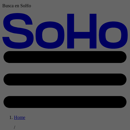
Busca en SoHo
Home
/