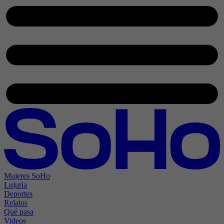
Mujeres SoHo
Lujuria
Deportes
Relatos
Qué pasa
Videos