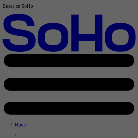
Busca en SoHo
Home
/