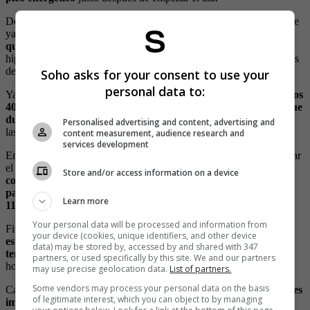
De acuerdo con la investigación de Kelly, la hora ideal para los que
ya llegaron al tercer piso es
alrededor de las 8 de la mañana, ya
que el sol a esa hora también es un buen estimulante
para el
hipotálamo y en el caso de los hombres también ayuda a los niveles
de testosterona.
Soho asks for your consent to use your
personal data to:
Ya más avanzada la edad, las circunstancias cambian, pues
entre los
40 y 50 años los niveles de estrés suelen ser más altos, por lo que
durante el día
el cuerpo y la mente están enfocados
en resolver
Personalised advertising and content, advertising and
las obligaciones laborales o del hogar.
content measurement, audience research and
services development
En ese sentido, entre los 40 y los 50 años la hora ideal es al finalizar
el día cuando todas las tareas que agobien ya hayan terminado y
Store and/or access information on a device
como las personas a esa edad suelen dormir menos, el horario
para la intimidad es ya bien entrada la noche a eso de las 10 u
Learn more
11.
Your personal data will be processed and information from
Finalmente, para aquellos que tienen
un rango de edad de 60 el
your device (cookies, unique identifiers, and other device
estudio dice que ese momento íntimo vuelve a una hora más
data) may be stored by, accessed by and shared with 347
temprano luego de atravesar por la etapa anterior.
Así que, el
partners, or used specifically by this site. We and our partners
horario ideal para que la libido se aumente es a las 8 de la noche.
may use precise geolocation data.
List of partners.
Some vendors may process your personal data on the basis
Cabe destacar que para que la libido a cualquier edad se segregué
es
of legitimate interest, which you can object to by managing
importante tener hábitos sanos pues la falta de ejercicio o la