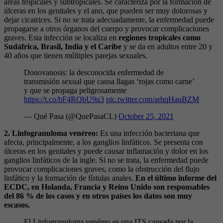
áreas tropicales y subtropicales. Se caracteriza por la formación de
úlceras en los genitales y el ano, que pueden ser muy dolorosas y
dejar cicatrices. Si no se trata adecuadamente, la enfermedad puede
propagarse a otros órganos del cuerpo y provocar complicaciones
graves. Esta infección se localiza en
regiones tropicales como
Sudáfrica, Brasil, India y el Caribe
y se da en adultos entre 20 y
40 años que tienen múltiples parejas sexuales.
Donovanosis: la desconocida enfermedad de
transmisión sexual que causa llagas ‘rojas como carne’
y que se propaga peligrosamente
https://t.co/bF4RObU9u3
pic.twitter.com/arhqHauBZM
— Qué Pasa (@QuePasaCL)
October 25, 2021
2. Linfogranuloma venéreo:
Es una infección bacteriana que
afecta, principalmente, a los ganglios linfáticos. Se presenta con
úlceras en los genitales y puede causar inflamación y dolor en los
ganglios linfáticos de la ingle. Si no se trata, la enfermedad puede
provocar complicaciones graves, como la obstrucción del flujo
linfático y la formación de fístulas anales.
En el último informe del
ECDC, en Holanda, Francia y Reino Unido son responsables
del 86 % de los casos y en otros países los datos son muy
escasos.
El Linfogranuloma venéreo es una ITS causada por la