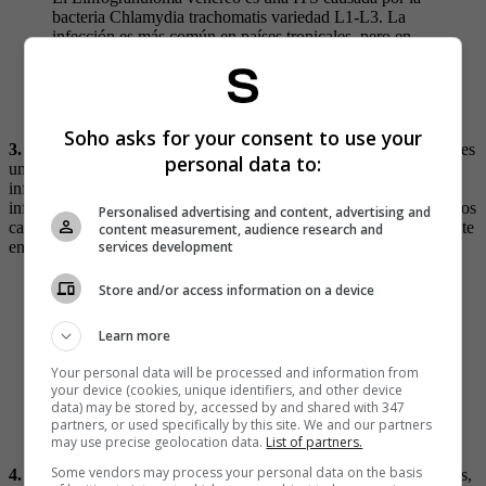
bacteria Chlamydia trachomatis variedad L1-L3. La
infección es más común en países tropicales, pero en
los últimos años ha reaparecido en Europa.
pic.twitter.com/6OF0Sn5OWm
— 🌈Mr.Guille🌈 (@GuillyBon)
August 11, 2022
Soho asks for your consent to use your
3. Síndrome de Reiter:
También conocido como artritis reactiva, es
personal data to:
una enfermedad inflamatoria que puede ser provocada por una
infección sexual. Se presenta con síntomas como dolor e
inflamación en las articulaciones, conjuntivitis y uretritis. En algunos
Personalised advertising and content, advertising and
casos, la enfermedad puede ser crónica y provocar daño permanente
content measurement, audience research and
services development
en las articulaciones.
Existe una respuesta inmunológica llamada “Síndrome
Store and/or access information on a device
de Reiter” que provoca una infección urinaria y
también inflamación articular. Afecta también a la
Learn more
capacidad de movilidad y a los ojos, con uveítis y
conjuntivitis frecuentes.
#CuidaTuSalud
Your personal data will be processed and information from
#SaludPorMéxico
pic.twitter.com/W4kVmegS0K
your device (cookies, unique identifiers, and other device
data) may be stored by, accessed by and shared with 347
— PacientesAutoinmunes (@PAU_Autoinmunes)
partners, or used specifically by this site. We and our partners
September 7, 2022
may use precise geolocation data.
List of partners.
Some vendors may process your personal data on the basis
4. Donovanosis oral:
Esta enfermedad es similar a la Donovanosis,