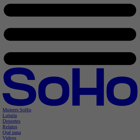
Mujeres SoHo
Lujuria
Deportes
Relatos
Qué pasa
Videos