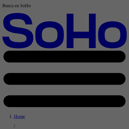
Busca en SoHo
Home
/