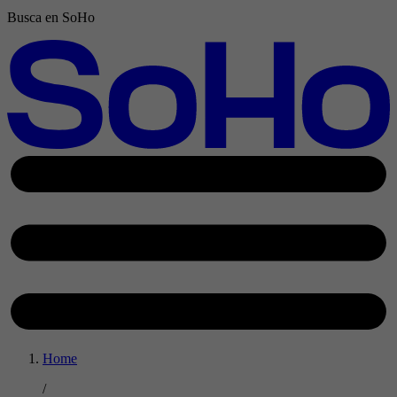
Busca en SoHo
Home
/