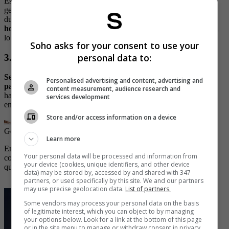
Esta posición es catalogada como romántica y cómoda porque
genera una unión de cuerpo entero que permite caricias y besos
durante el acto. Para llevarla a cabo,
la mujer se ubica abajo del
hombre con las piernas entreabiertas
y este se vuelca sobre ella,
lo que les permite quedar cara a cara.
Soho asks for your consent to use your
personal data to:
3. Flor de loto
Se trata de una de las favoritas entre quienes son más
Personalised advertising and content, advertising and
pasionales,
donde el hombre se sienta con las piernas flexionadas
content measurement, audience research and
hacia los lados, cruzando los pies con la otra persona que se sienta
services development
encima y de frente mientras se balancea de adelante hacía atrás.
Store and/or access information on a device
Getty Images
| Foto:
Getty Images
Learn more
En esta posición los besos y las miradas profundas son el
Your personal data will be processed and information from
complemento ideal para disfrutar al máximo el encuentro y hasta
your device (cookies, unique identifiers, and other device
quedar con las ganas de volverlo a repetir.
data) may be stored by, accessed by and shared with 347
partners, or used specifically by this site. We and our partners
may use precise geolocation data.
List of partners.
Some vendors may process your personal data on the basis
of legitimate interest, which you can object to by managing
your options below. Look for a link at the bottom of this page
or in the site menu to manage or withdraw consent in privacy