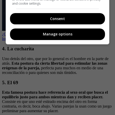
and cookie settings.
Consent
Manage options
¿Quiere ser un ‘rockstar’ en la cama? Con esta postura lo podrá
lograr
4. La cucharita
Uno detrás del otro, que por lo general es el hombre en la parte de
atrás.
Esta postura da cierta libertad para estimular las zonas
erógenas de la pareja,
perfecta para muchos en medio de una
reconciliación o para quienes son más tímidos.
5. El 69
Esta famosa postura hace referencia al sexo oral que busca el
equilibrio justo para ambos mientras dan y reciben placer.
Consiste en que uno esté estirado encima del otro en forma
contraria, es decir, boca abajo. Varias parejas la usan como un juego
preliminar para aumentar su placer.