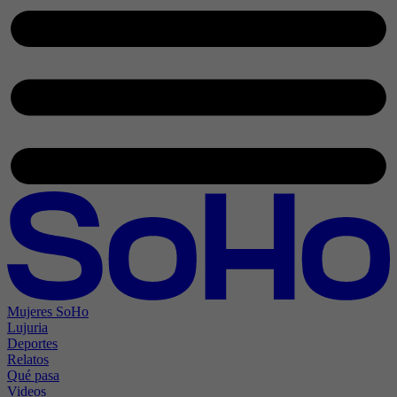
Mujeres SoHo
Lujuria
Deportes
Relatos
Qué pasa
Videos