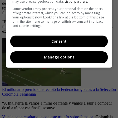
may use precise geolocation data.
List of partners.
de Australia y Nueva Zelanda con miras a jugar “siete finales”, en
referencia al número de partidos que se disputan hasta alcanzar la
Some vendors may process your personal data on the basis
final del torneo.
of legitimate interest, which you can object to by managing
your options below. Look for a link at the bottom of this page
or in the site menu to manage or withdraw consent in privacy
“Este no puede ser el techo de este equipo, venimos a jugar siete
and cookie settings.
finales y tenemos que seguir construyendo el camino paso a paso”,
expresó Catalina, quien ya piensa en su próximo rival, Inglaterra.
Consent
Manage options
El millonario premio que recibió la Federación gracias a la Selección
Colombia Femenina
“A Inglaterra la vamos a mirar de frente y vamos a salir a competir
de tú a tú por esa final”, sostuvo.
Vale la pena resaltar que con este triunfo sobre Jamaica,
Colombia