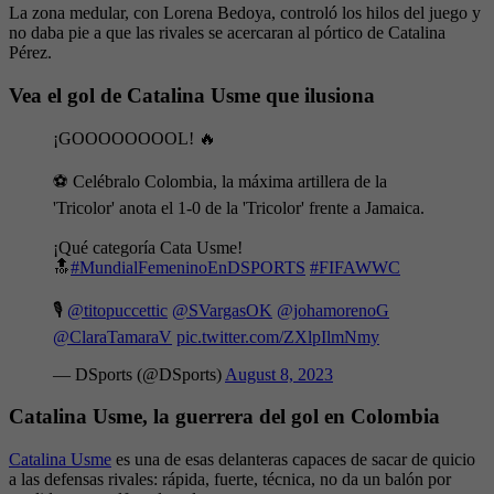
La zona medular, con Lorena Bedoya, controló los hilos del juego y
no daba pie a que las rivales se acercaran al pórtico de Catalina
Pérez.
Vea el gol de Catalina Usme que ilusiona
¡GOOOOOOOOL! 🔥
⚽ Celébralo Colombia, la máxima artillera de la
'Tricolor' anota el 1-0 de la 'Tricolor' frente a Jamaica.
¡Qué categoría Cata Usme!
🔝
#MundialFemeninoEnDSPORTS
#FIFAWWC
🎙️
@titopuccettic
@SVargasOK
@johamorenoG
@ClaraTamaraV
pic.twitter.com/ZXlpIlmNmy
— DSports (@DSports)
August 8, 2023
Catalina Usme, la guerrera del gol en Colombia
Catalina Usme
es una de esas delanteras capaces de sacar de quicio
a las defensas rivales: rápida, fuerte, técnica, no da un balón por