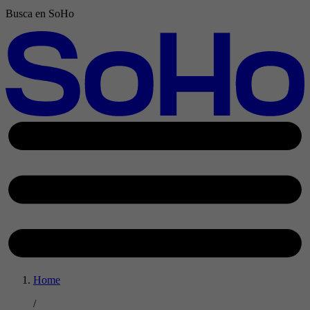
Busca en SoHo
Home
/