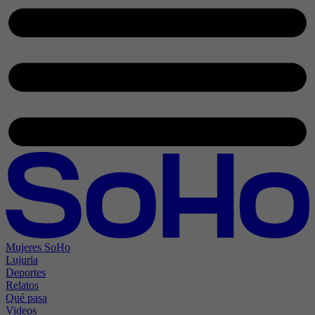
Mujeres SoHo
Lujuria
Deportes
Relatos
Qué pasa
Videos