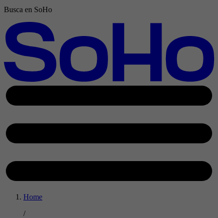
Busca en SoHo
Home
/