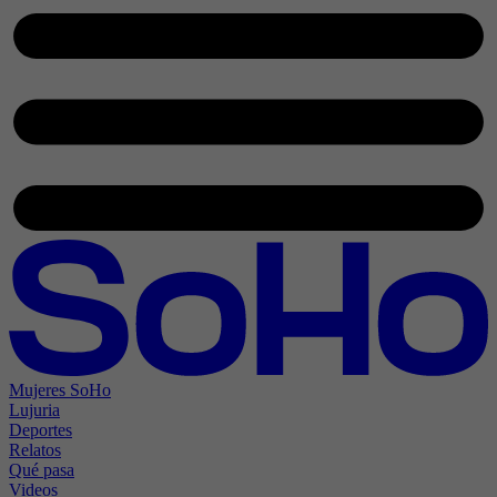
Mujeres SoHo
Lujuria
Deportes
Relatos
Qué pasa
Videos