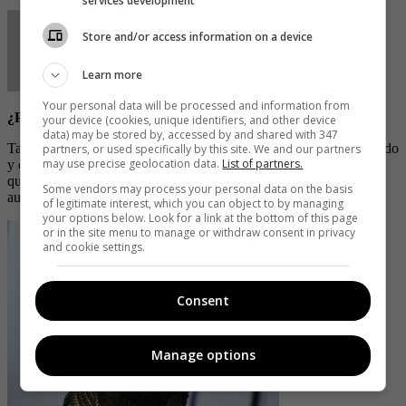
services development
Store and/or access information on a device
Learn more
Your personal data will be processed and information from
¿Protagonista de ‘Zoey 101′ embarazada de Dan?
your device (cookies, unique identifiers, and other device
data) may be stored by, accessed by and shared with 347
Tal ha sido el punto, que hasta llegó a ser señalado de haber abusado
partners, or used specifically by this site. We and our partners
may use precise geolocation data.
List of partners.
y embarazado a Jaime Lynn Spears, protagonistas de ‘Zoey 101′,
quien abandonó el proyecto tras quedar en estado de gestación,
Some vendors may process your personal data on the basis
aunque nunca se mencionó quién era el padre.
of legitimate interest, which you can object to by managing
your options below. Look for a link at the bottom of this page
or in the site menu to manage or withdraw consent in privacy
and cookie settings.
Consent
Manage options