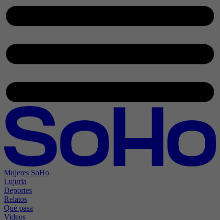
Mujeres SoHo
Lujuria
Deportes
Relatos
Qué pasa
Videos