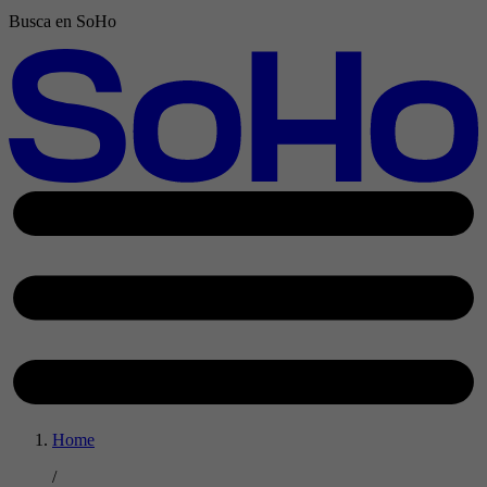
Busca en SoHo
Home
/