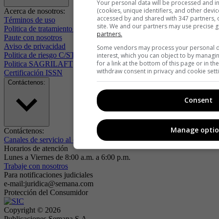
Your personal data will be processed and i
(cookies, unique identifiers, and other devi
Acerca de nosotros:
accessed by and shared with 347 partners, or
Términos de uso
site. We and our partners may use precise 
Politica de tratamiento de datos
partners.
Paute con nosotros
Aviso de privacidad
Some vendors may process your personal dat
Politica de riesgo C/ST
interest, which you can object to by managi
for a link at the bottom of this page or in t
Politica SAGRILAFT
withdraw consent in privacy and cookie sett
Certificación ISSN
Contáctenos:
Consent
Manage optio
Contáctenos:
Canales de servicio al cliente
Horarios de atención
Lunes a Viernes de 8:00 a.m. a 6:00 p.m.
Trabaje con nosotros
Para notificaciones judiciales
e-mail:juridica@semana.com
Protección del Consumidor
Copyright ©
2026
Publicaciones Semana S.A.