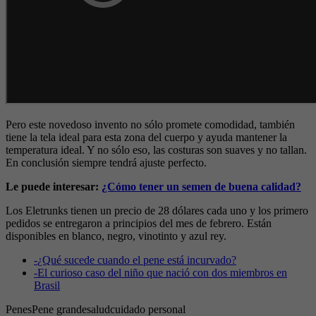
Pero este novedoso invento no sólo promete comodidad, también
tiene la tela ideal para esta zona del cuerpo y ayuda mantener la
temperatura ideal. Y no sólo eso, las costuras son suaves y no tallan.
En conclusión siempre tendrá ajuste perfecto.
Le puede interesar:
¿Cómo tener un semen de buena calidad?
Los Eletrunks tienen un precio de 28 dólares cada uno y los primero
pedidos se entregaron a principios del mes de febrero. Están
disponibles en blanco, negro, vinotinto y azul rey.
-
¿Qué sucede cuando el pene está incurvado?
-
El curioso caso del niño que nació con dos miembros en
Brasil
Penes
Pene grande
salud
cuidado personal