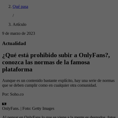
Qué pasa
/
Artículo
9 de marzo de 2023
Actualidad
¿Qué está prohibido subir a OnlyFans?,
conozca las normas de la famosa
plataforma
Aunque es un contenido bastante explícito, hay una serie de normas
que se deben cumplir como en cualquier otra comunidad.
Por:
Soho.co
OnlyFans.
| Foto:
Getty Images
Al pensar en OnlyFans lo que se viene a la mente es desnudos, fotos