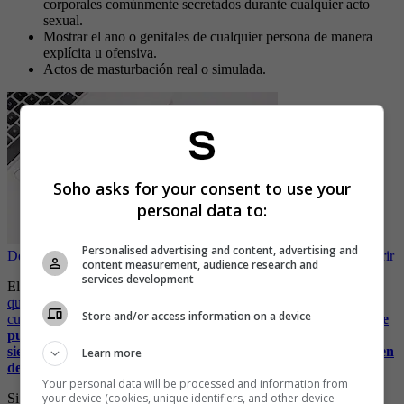
corporales comúnmente secretados durante cualquier acto
sexual.
Mostrar el ano o genitales de cualquier persona de manera
explícita u ofensiva.
Actos de masturbación real o simulada.
Soho asks for your consent to use your
personal data to:
Personalised advertising and content, advertising and
Descuentos del 50% en marzo para Onlyfans, así se pueden adquirir
content measurement, audience research and
services development
El contenido que tuviese alguno de l
os usuarios de este tipo tuvo
que ser eliminado ese año y los que se subieran debían tener en
Store and/or access information on a device
cuenta esto.
Pero, no todo está perdido, pues hay cosas que sí se
pueden seguir haciendo como la publicación de desnudos
siempre y cuando no muestren acciones explicitas o se acerquen
Learn more
demasiado a los genitales.
Your personal data will be processed and information from
Si los creadores de contenido hacen caso omiso a estas
your device (cookies, unique identifiers, and other device