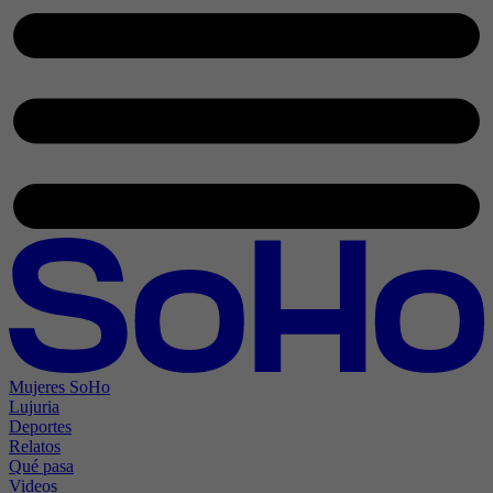
Mujeres SoHo
Lujuria
Deportes
Relatos
Qué pasa
Videos