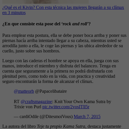
¿Qué es el Kivin? Con esta técnica las mujeres llegarán a su clímax
en 3 minutos
¿En que consiste esta pose del ‘
rock and roll’
?
Para emplear esta postura, ella se debe poner boca arriba y poner sus
piernas hacía arriba intentado llegar a su cabeza, mientras usted se
arrodilla junto a ella, le coge las piernas y las ubica alrededor de su
cuello, justo sobre sus hombros.
Luego con las caderas el hombre se apoya en ella, juega con sus
manos, introduce el miembro y disfruta del balanceo. Tenga en
cuenta que seguramente a la primera no podrá disfrutarla con
plenitud pero, como todo en la vida, con practica y creatividad
seguro encontrarán la forma de alcanzar el clímax.
@matteorb
@Papacelibataire
RT
@craftsmagazine
: Knit Your Own Kama Sutra by
Trixie von Purl
pic.twitter.com/2vosITll5r
— cardiOdile (@DitesmoiVous)
March 7, 2015
La autora del libro
Teje tu propio Kama Sutra
, destaca justamente