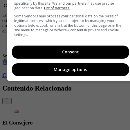
specifically by this site. We and our partners may use precise
-Cabalgando
geolocation data.
List of partners.
Lo más importante es que se haga una buena lubricación y
Some vendors may process your personal data on the basis of
estimulación antes de iniciar el proceso. Lo otro que debe saber es
legitimate interest, which you can object to by managing your
options below. Look for a link at the bottom of this page or in the
que es mejor hacerlo sin prisa y con mucha suavidad. Una ducha
site menu to manage or withdraw consent in privacy and cookie
antes no le vendría mal y mejor aún si hay mucha confianza.
settings.
-
Sexo sin alma: la epidemia silenciosa del hombre moderno
-
El arte de venerar con la boca
Consent
Sexo
Manage options
Conozca más de Soho aquí
Contenido Relacionado
El Consejero