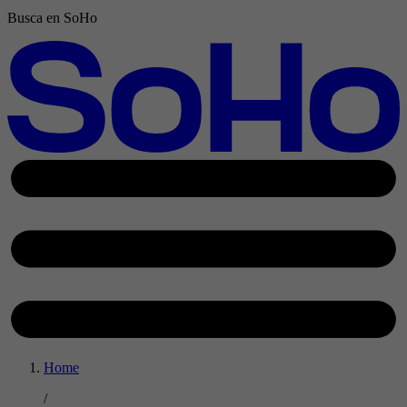
Busca en SoHo
Home
/