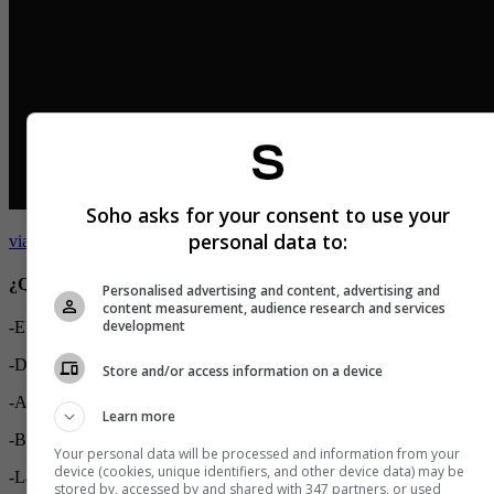
Soho asks for your consent to use your
personal data to:
via GIPHY
¿Qué otras posturas puedo emplear para disfrutar el sexo anal?
Personalised advertising and content, advertising and
content measurement, audience research and services
development
-El perrito
-De pie
Store and/or access information on a device
-Al borde
Learn more
-Boca abajo
Your personal data will be processed and information from your
device (cookies, unique identifiers, and other device data) may be
-Lateral
stored by, accessed by and shared with 347 partners, or used