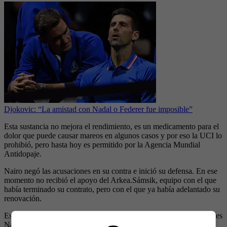
Djokovic: “La amistad con Nadal o Federer fue imposible”
Esta sustancia no mejora el rendimiento, es un medicamento para el
dolor que puede causar mareos en algunos casos y por eso la UCI lo
prohibió, pero hasta hoy es permitido por la Agencia Mundial
Antidopaje.
Nairo negó las acusaciones en su contra e inició su defensa. En ese
momento no recibió el apoyo del Arkea.Sámsik, equipo con el que
había terminado su contrato, pero con el que ya había adelantado su
renovación.
Esta situación llevó a que se anulara dicho acuerdo y desde entonces
Nairo está a la espera de ser llamado por algún equipo del World