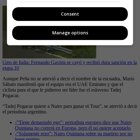
Consent
Manage options
Giro de Italia: Fernando Gaviria se cayó y recibió dura sanción en la
etapa 10
Aunque Peña no se atrevió a decir el nombre de la escuadra, Mario
Sábato manifestó que el equipo era el UAE Emirates y que el
ciclista para el que le pidieron ser líder fue el esloveno Tadej
Pogacar.
“Tadej Pogacar quiere a Nairo para ganar el Tour”, se atrevió a decir
el periodista argentino.
-
“Tiene demasiado ego”: periodista europeo dice que Nairo
Quintana no correrá en Europa, pero él no quiere aceptarlo
-
“Solamente rezo”: Nairo Quintana sobre su martirio por no
tener equipo