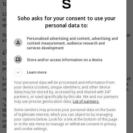
Tour.
Llegó el punto que se rumoró que Nairo iba a retirarse, ante lo que
Soho asks for your consent to use your
el colombiano tuvo que salir a desmentir las habladurías y anunció
personal data to:
que iba a continuar su carrera.
Sin embargo, han pasado cinco meses del año y el colombiano sigue
Personalised advertising and content, advertising and
a la espera de firmar contrato con algún equipo.
content measurement, audience research and
services development
¿Nairo no aceptó una oferta?
Store and/or access information on a device
En esta semana se conoció que Nairo habría recibido una oferta,
pero el colombiano decidió no aceptarla.
Learn more
La información la dio a conocer el exciclista Víctor Hugo Peña en el
Your personal data will be processed and information from
pódcast ‘El Leñero’ quien manifestó que una escuadra le ofreció un
your device (cookies, unique identifiers, and other device
contrato para que este año fuera gregario de un corredor importante.
data) may be stored by, accessed by and shared with 347
partners, or used specifically by this site. We and our partners
“Hubo un equipo importante, le ofreció a Nairo correr, porque dijo
may use precise geolocation data.
List of partners.
‘a nosotros no nos han prohibido fichar a Nairo, tenemos toda la
Some vendors may process your personal data on the basis
libertad de ficharlo, lo preguntamos, la única condición es que
of legitimate interest, which you can object to by managing
Nairo, vienes aquí por lo menos este año, a trabajar para nuestro
your options below. Look for a link at the bottom of this page
corredor’, quiero preguntar la razón por la que Nairo no quiso ir”,
or in the site menu to manage or withdraw consent in privacy
dijo Víctor Hugo Peña en el podcast, ‘El Leñero’.
and cookie settings.