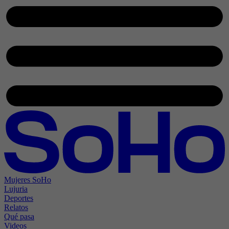
Mujeres SoHo
Lujuria
Deportes
Relatos
Qué pasa
Videos