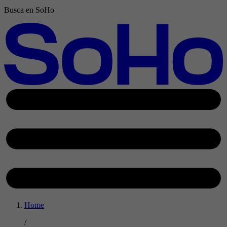
Busca en SoHo
Home
/