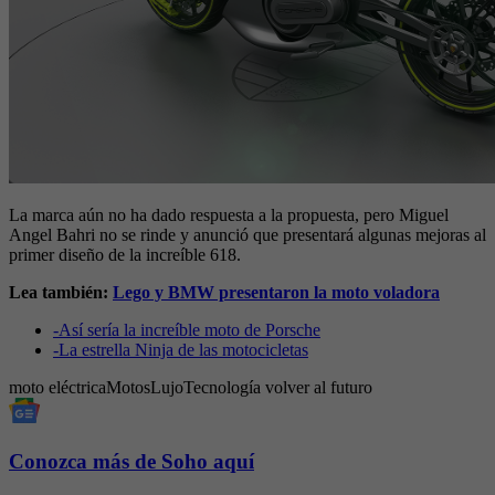
La marca aún no ha dado respuesta a la propuesta, pero Miguel
Angel Bahri no se rinde y anunció que presentará algunas mejoras al
primer diseño de la increíble 618.
Lea también:
Lego y BMW presentaron la moto voladora
-
Así sería la increíble moto de Porsche
-
La estrella Ninja de las motocicletas
moto eléctrica
Motos
Lujo
Tecnología
volver al futuro
Conozca más de Soho aquí