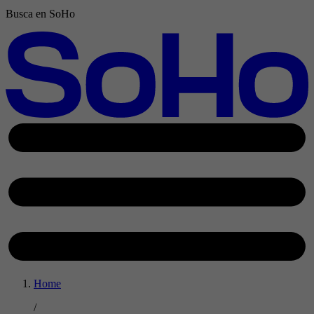
Busca en SoHo
Home
/