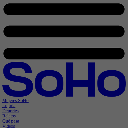
Mujeres SoHo
Lujuria
Deportes
Relatos
Qué pasa
Videos