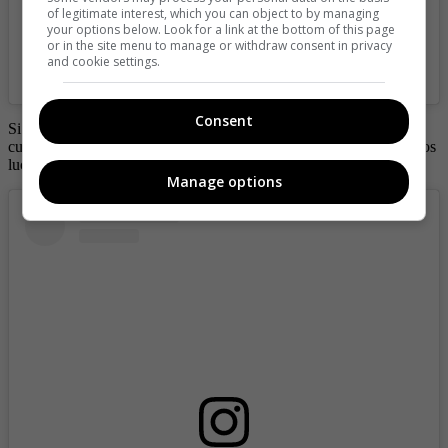
of legitimate interest, which you can object to by managing
your options below. Look for a link at the bottom of this page
or in the site menu to manage or withdraw consent in privacy
and cookie settings.
A post shared by Dani (@_daniela_camargo_)
Consent
Si damos un vistazo en el Instagram de Dani, podemos darnos
cuenta de que su cambio físico ha sido notorio, en las primeras fotos
luce muy bella pero su cuerpo no está tonificado como ahora.
Manage options