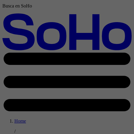
Busca en SoHo
Home
/