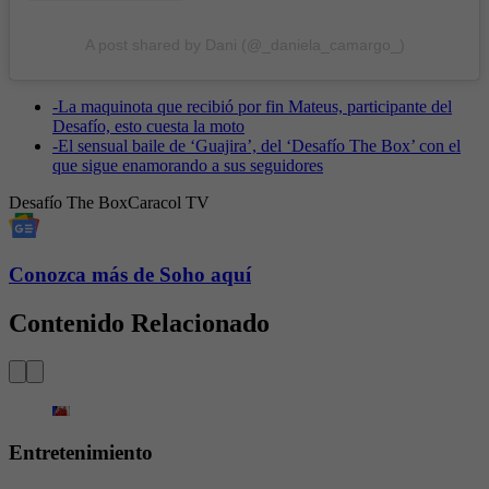
A post shared by Dani (@_daniela_camargo_)
-
La maquinota que recibió por fin Mateus, participante del
Desafío, esto cuesta la moto
-
El sensual baile de ‘Guajira’, del ‘Desafío The Box’ con el
que sigue enamorando a sus seguidores
Desafío The Box
Caracol TV
Conozca más de Soho aquí
Contenido Relacionado
Entretenimiento