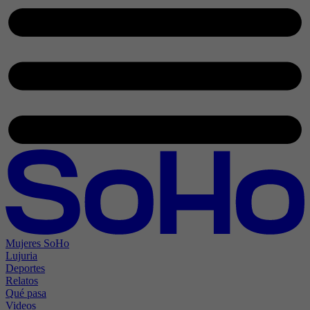
Mujeres SoHo
Lujuria
Deportes
Relatos
Qué pasa
Videos