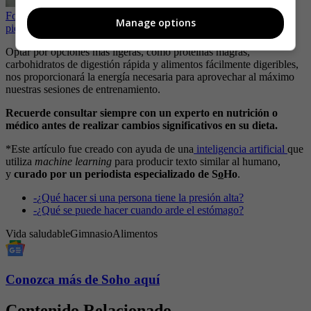
Fortalecimiento masculino: ¿cómo aumentar masa muscular en
Manage options
piernas y glúteos de forma efectiva?
Optar por opciones más ligeras, como proteínas magras,
carbohidratos de digestión rápida y alimentos fácilmente digeribles,
nos proporcionará la energía necesaria para aprovechar al máximo
nuestras sesiones de entrenamiento.
Recuerde consultar siempre con un experto en nutrición o
médico antes de realizar cambios significativos en su dieta.
*Este artículo fue creado con ayuda de una
inteligencia artificial
que
utiliza
machine learning
para producir texto similar al humano,
y
curado por un periodista especializado de S
o
Ho
.
-
¿Qué hacer si una persona tiene la presión alta?
-
¿Qué se puede hacer cuando arde el estómago?
Vida saludable
Gimnasio
Alimentos
Conozca más de Soho aquí
Contenido Relacionado