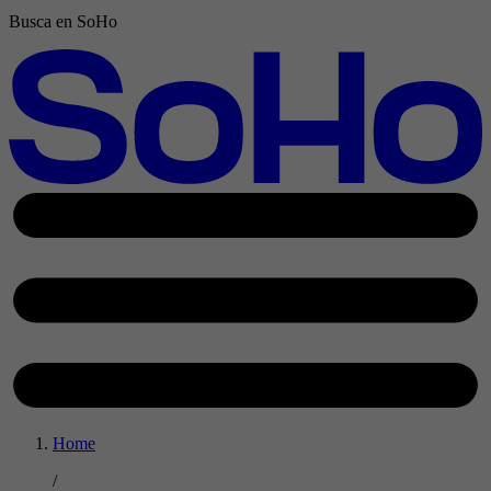
Busca en SoHo
Home
/