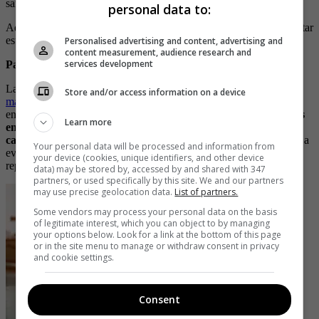
sangre.
personal data to:
Además, el gas en las bebidas carbonatadas puede provocar malestar
estomacal y molestias durante la actividad física.
Personalised advertising and content, advertising and
content measurement, audience research and
services development
Para tener en cuenta:
La elección de alimentos adecuados antes de ir al
gimnasio puede
Store and/or access information on a device
marcar la diferencia
en nuestro rendimiento y bienestar durante el
entrenamiento
. Evitar alimentos ricos en grasas saturadas, altos
Learn more
en fibra, picantes o condimentados, así como bebidas
carbonatadas y con alto contenido de azúcar,
puede ayudarnos a
Your personal data will be processed and information from
evitar molestias estomacales, problemas digestivos y caídas
your device (cookies, unique identifiers, and other device
repentinas de energía.
data) may be stored by, accessed by and shared with 347
partners, or used specifically by this site. We and our partners
may use precise geolocation data.
List of partners.
Some vendors may process your personal data on the basis
of legitimate interest, which you can object to by managing
your options below. Look for a link at the bottom of this page
or in the site menu to manage or withdraw consent in privacy
and cookie settings.
Consent