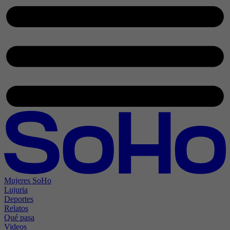
Mujeres SoHo
Lujuria
Deportes
Relatos
Qué pasa
Videos