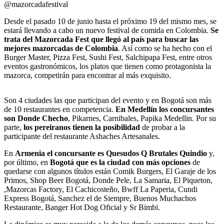
@mazorcadafestival
Desde el pasado 10 de junio hasta el próximo 19 del mismo mes, se
estará llevando a cabo un nuevo festival de comida en Colombia.
Se
trata del Mazorcada Fest que llegó al país para buscar las
mejores mazorcadas de Colombia
. Así como se ha hecho con el
Burger Master, Pizza Fest, Sushi Fest, Salchipapa Fest, entre otros
eventos gastronómicos, los platos que tienen como protagonista la
mazorca, competirán para encontrar al más exquisito.
Son 4 ciudades las que participan del evento y en Bogotá son más
de 10 restaurantes en competencia.
En Medellín los concursantes
son Donde Checho
, Pikarnes, Carnibales, Papika Medellin. Por su
parte,
los pereiranos tienen la posibilidad
de probar a la
participante del restaurante Ashaches Artesanales.
En
Armenia el concursante es Quesudos Q Brutales Quindio
y,
por último, en
Bogotá que es la ciudad con más opciones
de
quedarse con algunos títulos están Comik Burgers, El Garaje de los
Primos, Shop Beer Bogotá, Donde Pele, La Samaria, El Piqueton,
,Mazorcas Factory, El Cachicosteño, Bwff La Paperia, Cundi
Express Bogotá, Sanchez el de Siempre, Buenos Muchachos
Restaurante, Banger Hot Dog Oficial y Sr Bimbi.