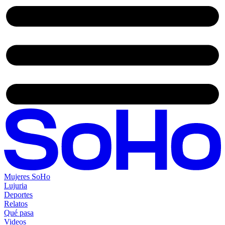
Mujeres SoHo
Lujuria
Deportes
Relatos
Qué pasa
Videos