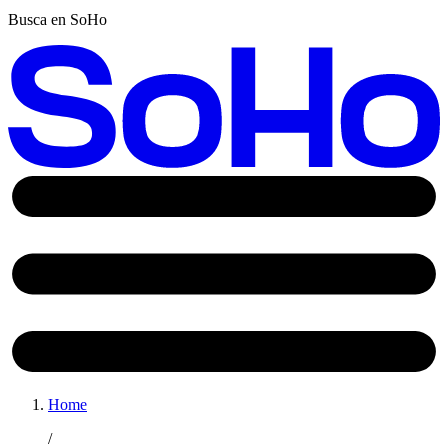
Busca en SoHo
Home
/