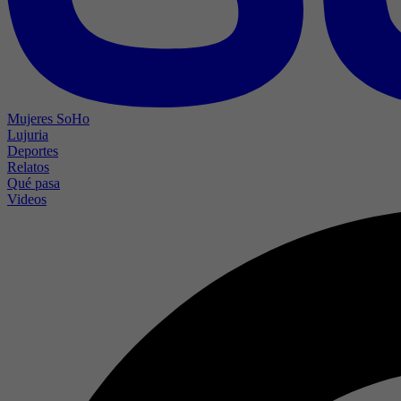
Mujeres SoHo
Lujuria
Deportes
Relatos
Qué pasa
Videos